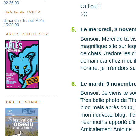
02:26:01
Oui oui !
HEURE DE TOKYO
;-))
dimanche, 9 août 2026,
15:26:01
5.
Le mercredi, 3 novem
ARLES PHOTO 2012
Bonsoir. Merci de ta vi
magnifique site sur le
de chats. J'adore les c
demain car chez moi, i
horaire, je m'endors su
6.
Le mardi, 9 novembre
Bonsoir. Je viens te so
Très belle photo de Thé
BAIE DE SOMME
blog mais après coup, j
mon nouveau blog, il es
néanmoins apporté d'i
Amicalement Antoine.