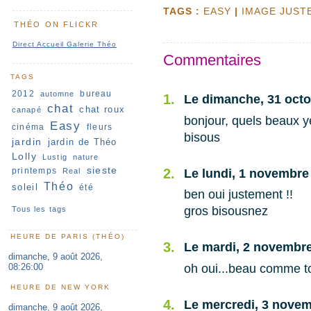
TAGS :
EASY
|
IMAGE JUST
THÉO ON FLICKR
Direct Accueil Galerie Théo
Commentaires
TAGS
2012
bureau
automne
1.
Le dimanche, 31 octo
chat
chat roux
canapé
bonjour, quels beaux y
Easy
cinéma
fleurs
bisous
jardin
jardin de Théo
Lolly
Lustig
nature
sieste
printemps
2.
Real
Le lundi, 1 novembre
Théo
soleil
été
ben oui justement !!
gros bisousnez
Tous les tags
HEURE DE PARIS (THÉO)
3.
Le mardi, 2 novembre
dimanche, 9 août 2026,
08:26:01
oh oui...beau comme tou
HEURE DE NEW YORK
4.
Le mercredi, 3 novem
dimanche, 9 août 2026,